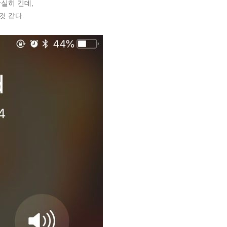
확실히 긴데,
것 같다.