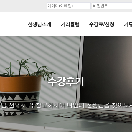
선생님소개
커리큘럼
수강료/신청
커
수강후기
님 선택시 꼭 참고하시어 나만의 선생님을 찾아보