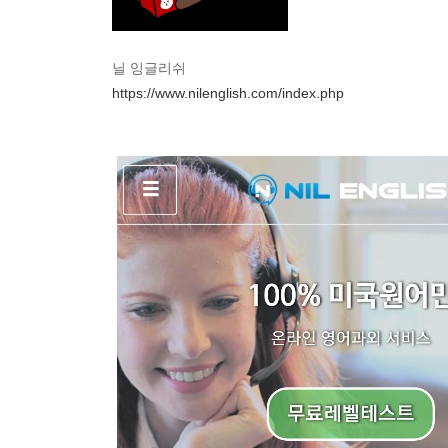
닐 잉글리쉬
https://www.nilenglish.com/index.php