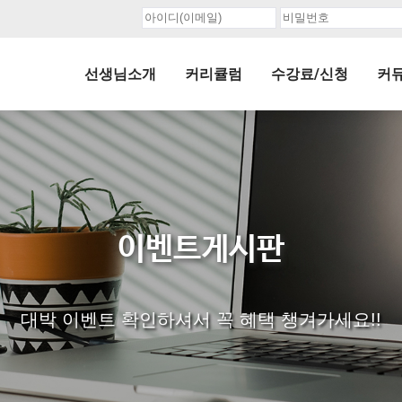
선생님소개
커리큘럼
수강료/신청
커
이벤트게시판
대박 이벤트 확인하셔서 꼭 혜택 챙겨가세요!!