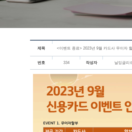
제목
<이벤트 종료> 2023년 9월 카드사 무이자 
번호
334
작성자
닐잉글리