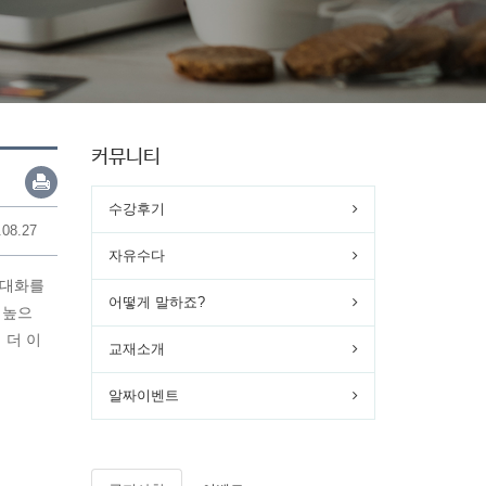
커뮤니티
수강후기
.08.27
자유수다
상대화를
어떻게 말하죠?
 높으
 더 이
교재소개
알짜이벤트