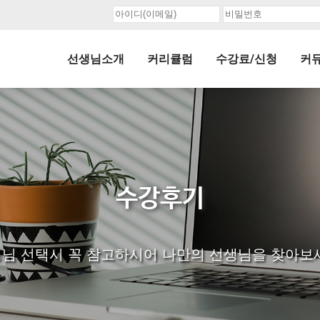
선생님소개
커리큘럼
수강료/신청
커
수강후기
님 선택시 꼭 참고하시어 나만의 선생님을 찾아보