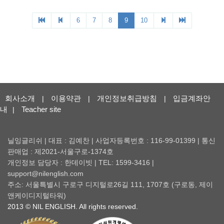
회사소개
이용약관
개인정보취급방침
입금계좌안
|
|
|
내
Teacher site
|
닐잉글리쉬 | 대표 : 김예찬 | 사업자등록번호 : 116-99-01399 | 통신
판매업 : 제2021-서울구로-1374호
개인정보 담당자 : 한데이빗 | TEL: 1599-3416 |
support@nilenglish.com
주소: 서울특별시 구로구 디지털로26길 111, 1707호 (구로동, 제이
앤케이디지털타워)
2013 © NIL ENGLISH. All rights reserved.