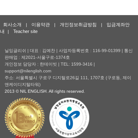
회사소개
이용약관
개인정보취급방침
입금계좌안
|
|
|
내
Teacher site
|
닐잉글리쉬 | 대표 : 김예찬 | 사업자등록번호 : 116-99-01399 | 통신
판매업 : 제2021-서울구로-1374호
개인정보 담당자 : 한데이빗 | TEL: 1599-3416 |
support@nilenglish.com
주소: 서울특별시 구로구 디지털로26길 111, 1707호 (구로동, 제이
앤케이디지털타워)
2013 © NIL ENGLISH. All rights reserved.