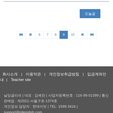
회사소개
이용약관
개인정보취급방침
입금계좌안
|
|
|
내
Teacher site
|
닐잉글리쉬 | 대표 : 김예찬 | 사업자등록번호 : 116-99-01399 | 통신
판매업 : 제2021-서울구로-1374호
개인정보 담당자 : 한데이빗 | TEL: 1599-3416 |
support@nilenglish.com