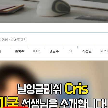
생님 - 7/6(목)까지
쉬
조회수
9,131
댓글수
11
작성일
2023