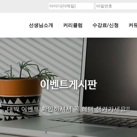
선생님소개
커리큘럼
수강료/신청
커
이벤트게시판
대박 이벤트 확인하셔서 꼭 혜택 챙겨가세요!!