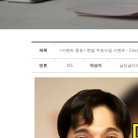
제목
<이벤트 종료> 한달 무료수업 이벤트 - Cris선
번호
315
작성자
닐잉글리