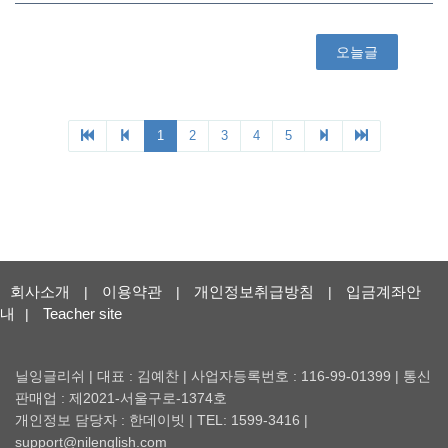
회사소개
이용약관
개인정보취급방침
입금계좌안
|
|
|
내
Teacher site
|
닐잉글리쉬 | 대표 : 김예찬 | 사업자등록번호 : 116-99-01399 | 통신
판매업 : 제2021-서울구로-1374호
개인정보 담당자 : 한데이빗 | TEL: 1599-3416 |
support@nilenglish.com