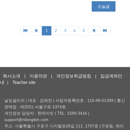
회사소개
이용약관
개인정보취급방침
입금계좌안
|
|
|
내
Teacher site
|
닐잉글리쉬 | 대표 : 김예찬 | 사업자등록번호 : 116-99-01399 | 통신
판매업 : 제2021-서울구로-1374호
개인정보 담당자 : 한데이빗 | TEL: 1599-3416 |
support@nilenglish.com
주소: 서울특별시 구로구 디지털로26길 111, 1707호 (구로동, 제이