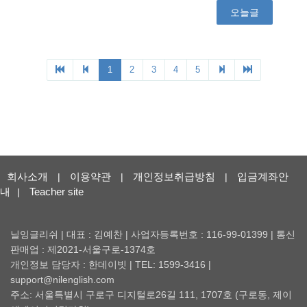
회사소개
이용약관
개인정보취급방침
입금계좌안
|
|
|
내
Teacher site
|
닐잉글리쉬 | 대표 : 김예찬 | 사업자등록번호 : 116-99-01399 | 통신
판매업 : 제2021-서울구로-1374호
개인정보 담당자 : 한데이빗 | TEL: 1599-3416 |
support@nilenglish.com
주소: 서울특별시 구로구 디지털로26길 111, 1707호 (구로동, 제이