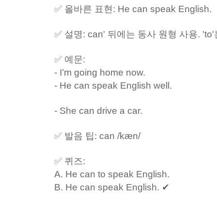
✅ 올바른 표현: He can speak English.
✅ 설명: can' 뒤에는 동사 원형 사용. 'to
✅ 예문:
- I’m going home now.
- He can speak English well.
- She can drive a car.
✅ 발음 팁: can /kæn/
✅ 퀴즈:
A. He can to speak English.
B. He can speak English. ✔