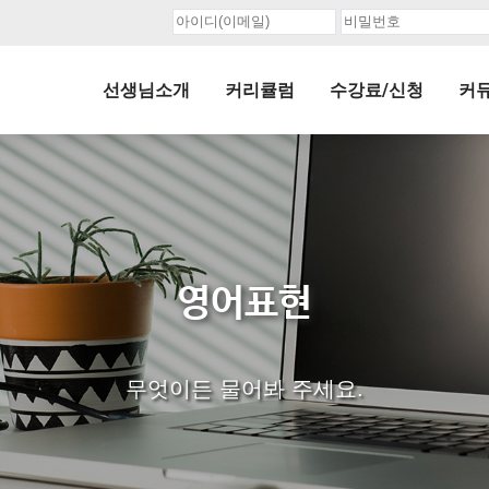
선생님소개
커리큘럼
수강료/신청
커
영어표현
무엇이든 물어봐 주세요.