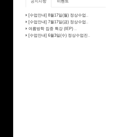
공지사항
이벤트
[수업안내] 8월17일(월) 정상수업..
[수업안내] 7월17일(금) 정상수업..
여름방학 집중 특강 (IEP) ..
[수업안내] 6월3일(수) 정상수업진..