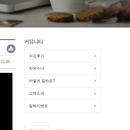
커뮤니티
수강후기
.11.05
자유수다
어떻게 말하죠?
교재소개
알짜이벤트