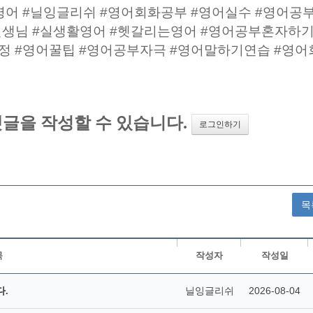
영어 #닐잉글리쉬 #영어회화공부 #영어실수 #영어공부
선생님 #실생활영어 #헷갈리는영어 #영어공부혼자하기
교정 #영어꿀팁 #영어공부자극 #영어말하기연습 #영어
목