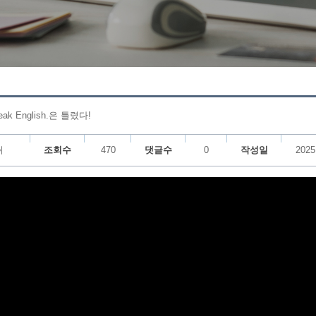
eak English.은 틀렸다!
쉬
조회수
470
댓글수
0
작성일
2025