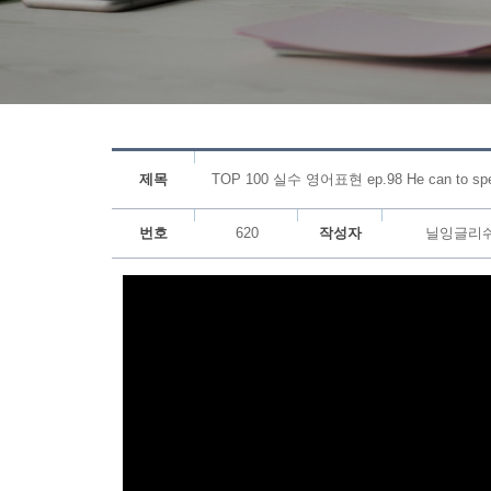
제목
TOP 100 실수 영어표현 ep.98 He can to sp
번호
620
작성자
닐잉글리