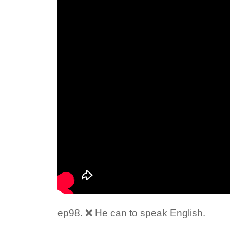
ep98. ❌ He can to speak English.