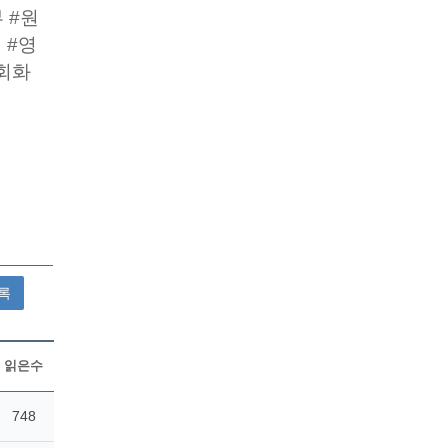
 #원
 #영
회화
록