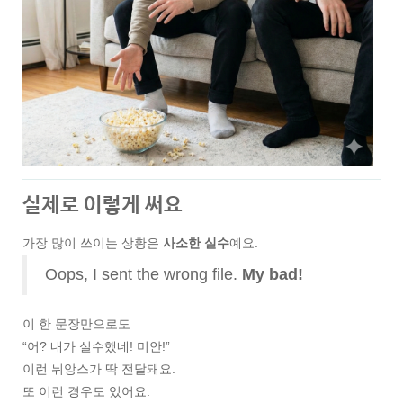
실제로 이렇게 써요
가장 많이 쓰이는 상황은
사소한 실수
예요.
Oops, I sent the wrong file.
My bad!
이 한 문장만으로도
“어? 내가 실수했네! 미안!”
이런 뉘앙스가 딱 전달돼요.
또 이런 경우도 있어요.