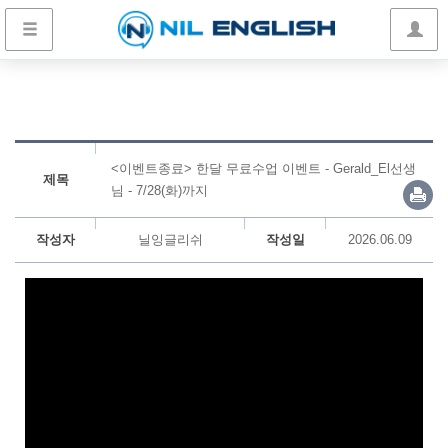
<이벤트종료> 한달 무료수업 이벤트 - Gerald_El선생
제목
님 - 7/28(화)까지
작성자
닐잉글리쉬
작성일
2026.06.09