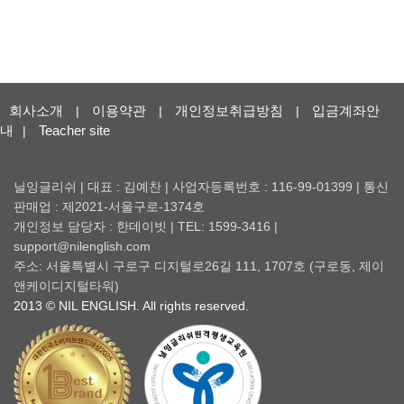
회사소개
이용약관
개인정보취급방침
입금계좌안
|
|
|
내
Teacher site
|
닐잉글리쉬 | 대표 : 김예찬 | 사업자등록번호 : 116-99-01399 | 통신
판매업 : 제2021-서울구로-1374호
개인정보 담당자 : 한데이빗 | TEL: 1599-3416 |
support@nilenglish.com
주소: 서울특별시 구로구 디지털로26길 111, 1707호 (구로동, 제이
앤케이디지털타워)
2013 © NIL ENGLISH. All rights reserved.