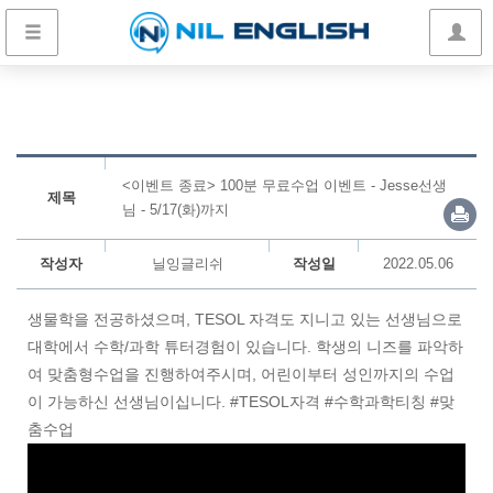
<이벤트 종료> 100분 무료수업 이벤트 - Jesse선생
제목
님 - 5/17(화)까지
작성자
닐잉글리쉬
작성일
2022.05.06
생물학을 전공하셨으며, TESOL 자격도 지니고 있는 선생님으로
대학에서 수학/과학 튜터경험이 있습니다. 학생의 니즈를 파악하
여 맞춤형수업을 진행하여주시며, 어린이부터 성인까지의 수업
이 가능하신 선생님이십니다. #TESOL자격 #수학과학티칭 #맞
춤수업