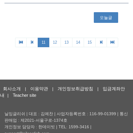
회사소개
이용약관
개인정보취급방침
입금계좌안
|
|
|
내
Teacher site
|
닐잉글리쉬 | 대표 : 김예찬 | 사업자등록번호 : 116-99-01399 | 통신
판매업 : 제2021-서울구로-1374호
개인정보 담당자 : 한데이빗 | TEL: 1599-3416 |