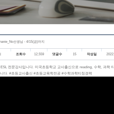
nie_No선생님 - 4/15(금)까지
쉬
조회수
12,559
댓글수
15
작성일
2022
SL 전문강사입니다. 미국초등학교 교사출신으로 reading, 수학, 과학 
립니다. #초등교사출신 #초등교육학전공 #수학과학티칭경력