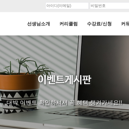
선생님소개
커리큘럼
수강료/신청
커
이벤트게시판
대박 이벤트 확인하셔서 꼭 혜택 챙겨가세요!!