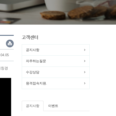
고객센터
공지사항
.04.05
자주하는질문
티칭경
수강상담
원격접속지원.
공지사항
이벤트