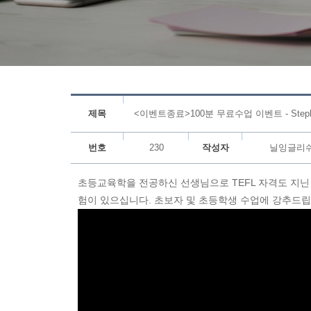
제목
<이벤트종료>100분 무료수업 이벤트 - Stepha
번호
230
작성자
닐잉글리
초등교육학을 전공하신 선생님으로 TEFL 자격도 지닌 E
험이 있으십니다. 초보자 및 초등학생 수업에 강추드