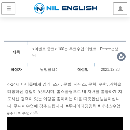
<이벤트 종료> 100분 무료수업 이벤트 - Renee선생
제목
님
작성자
닐잉글리쉬
작성일
2021.12.28
4-14세 아이들에게 읽기, 쓰기, 문법, 파닉스, 문학, 수학, 과학을
티칭하신 경험이 있으시며, 홈스쿨링으로 네 자녀를 훌륭하게 지
도하신 경력이 있는 여행을 좋아하는 마음 따뜻한선생님이십니
다. 주니어수업에 강추드립니다. #주니어티칭경력 #파닉스수업
#주니어수업강추