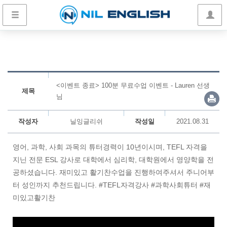
<이벤트 종료> 100분 무료수업 이벤트 - Lauren 선생
제목
님
작성자
닐잉글리쉬
작성일
2021.08.31
영어, 과학, 사회 과목의 튜터경력이 10년이시며, TEFL 자격을
지닌 전문 ESL 강사로 대학에서 심리학, 대학원에서 영양학을 전
공하셨습니다. 재미있고 활기찬수업을 진행하여주셔서 주니어부
터 성인까지 추천드립니다. #TEFL자격강사 #과학사회튜터 #재
미있고활기찬