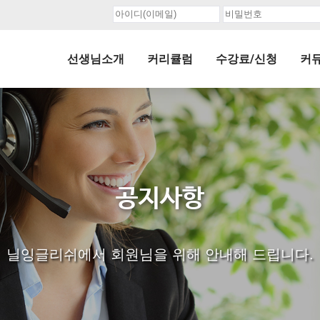
선생님소개
커리큘럼
수강료/신청
커
공지사항
닐잉글리쉬에서 회원님을 위해 안내해 드립니다.