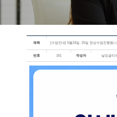
제목
[수업안내] 5월24일, 25일 정상수업진행합니
번호
161
작성자
닐잉글리