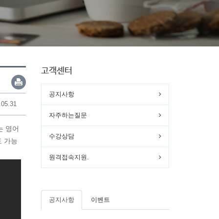
고객센터
공지사항
.05.31
자주하는질문
는 영어
수강상담
 가능
원격접속지원.
공지사항
이벤트