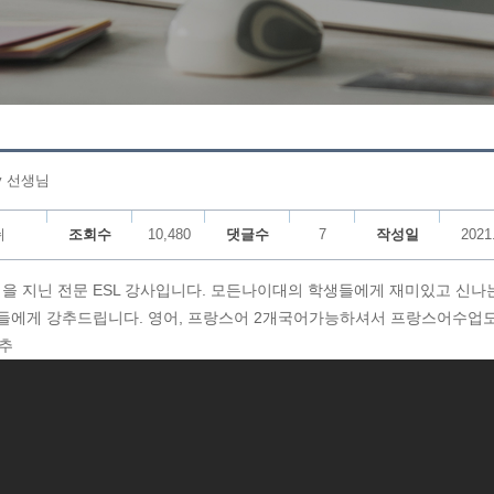
y 선생님
쉬
조회수
10,480
댓글수
7
작성일
2021
격을 지닌 전문 ESL 강사입니다. 모든나이대의 학생들에게 재미있고 신나
들에게 강추드립니다. 영어, 프랑스어 2개국어가능하셔서 프랑스어수업도
추