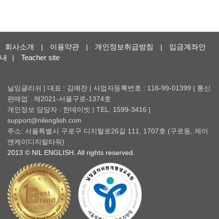
회사소개
이용약관
개인정보취급방침
입금계좌안
|
|
|
내
Teacher site
|
닐잉글리쉬 | 대표 : 김예찬 | 사업자등록번호 : 116-99-01399 | 통신
판매업 : 제2021-서울구로-1374호
개인정보 담당자 : 한데이빗 | TEL: 1599-3416 |
support@nilenglish.com
주소: 서울특별시 구로구 디지털로26길 111, 1707호 (구로동, 제이
앤케이디지털타워)
2013 © NIL ENGLISH. All rights reserved.