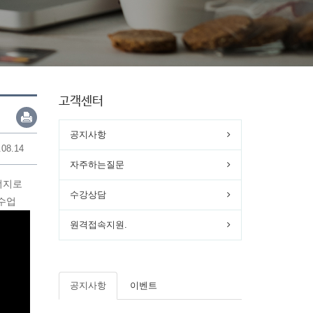
고객센터
공지사항
.08.14
자주하는질문
에너지로
수강상담
수업
원격접속지원.
공지사항
이벤트