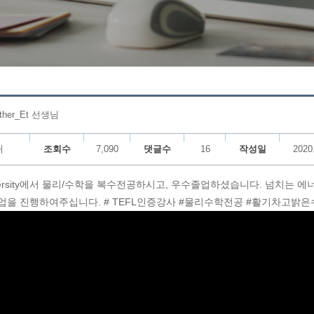
her_Et 선생님
쉬
조회수
7,090
댓글수
16
작성일
2020
s University에서 물리/수학을 복수전공하시고, 우수졸업하셨습니다. 넘치는 
업을 진행하여주십니다. # TEFL인증강사 #물리수학전공 #활기차고밝은