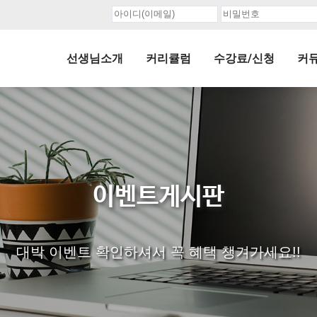
선생님소개
커리큘럼
수강료/신청
커
이벤트게시판
대박 이벤트 확인하셔서 꼭 혜택 챙겨가세요!!