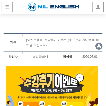
[이벤트종료] 수강후기 이벤트 (총10분께 20만원의 혜
제목
택을 드립니다)
작성자
닐잉글리쉬
작성일
2020.07.01