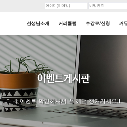
선생님소개
커리큘럼
수강료/신청
커
이벤트게시판
대박 이벤트 확인하셔서 꼭 혜택 챙겨가세요!!