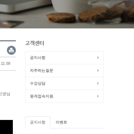
고객센터
공지사항
.11.09
자주하는질문
수강상담
선생님
원격접속지원.
공지사항
이벤트