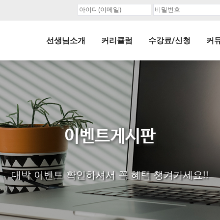
선생님소개
커리큘럼
수강료/신청
커
이벤트게시판
대박 이벤트 확인하셔서 꼭 혜택 챙겨가세요!!