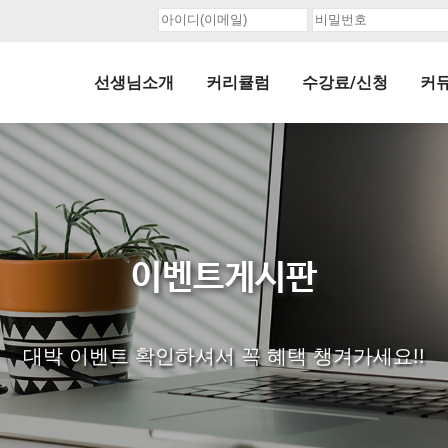
선생님소개
커리큘럼
수강료/신청
커
이벤트게시판
대박 이벤트 확인하셔서 꼭 혜택 챙겨가세요!!