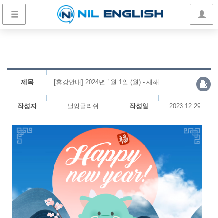
제목
[휴강안내] 2024년 1월 1일 (월) - 새해
작성자
닐잉글리쉬
작성일
2023.12.29