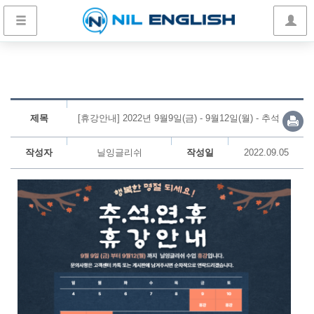
제목
[휴강안내] 2022년 9월9일(금) - 9월12일(월) - 추석
작성자
닐잉글리쉬
작성일
2022.09.05