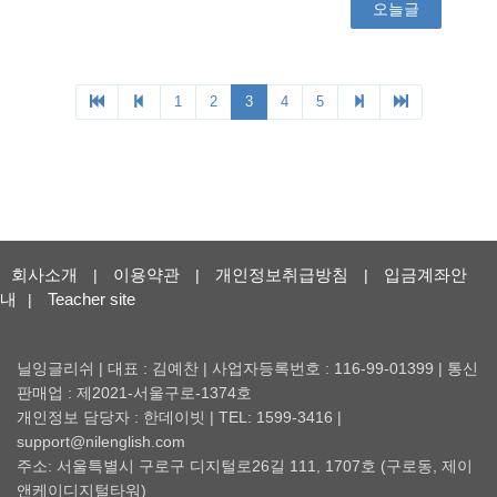
회사소개
이용약관
개인정보취급방침
입금계좌안
|
|
|
내
Teacher site
|
닐잉글리쉬 | 대표 : 김예찬 | 사업자등록번호 : 116-99-01399 | 통신
판매업 : 제2021-서울구로-1374호
개인정보 담당자 : 한데이빗 | TEL: 1599-3416 |
support@nilenglish.com
주소: 서울특별시 구로구 디지털로26길 111, 1707호 (구로동, 제이
앤케이디지털타워)