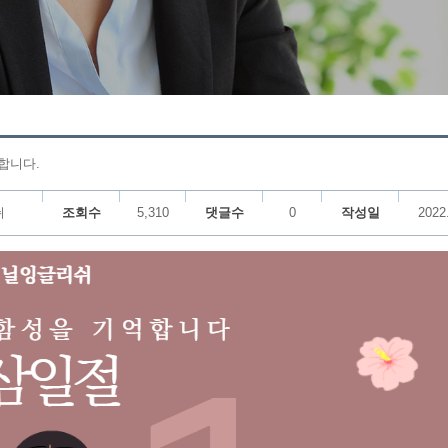
행합니다.
쉬
조회수
5,310
댓글수
0
작성일
2022