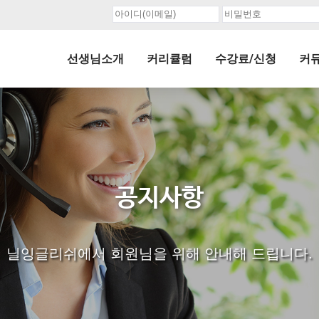
선생님소개
커리큘럼
수강료/신청
커
공지사항
닐잉글리쉬에서 회원님을 위해 안내해 드립니다.