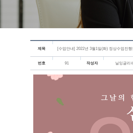
제목
[수업안내] 2022년 3월1일(화) 정상수업진
번호
91
작성자
닐잉글리