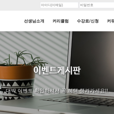
선생님소개
커리큘럼
수강료/신청
커
이벤트게시판
대박 이벤트 확인하셔서 꼭 혜택 챙겨가세요!!