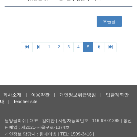
회사소개
이용약관
개인정보취급방침
입금계좌안
|
|
|
내
Teacher site
|
닐잉글리쉬 | 대표 : 김예찬 | 사업자등록번호 : 116-99-01399 | 통신
판매업 : 제2021-서울구로-1374호
개인정보 담당자 : 한데이빗 | TEL: 1599-3416 |