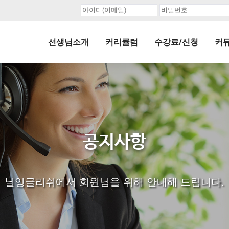
선생님소개
커리큘럼
수강료/신청
커
공지사항
닐잉글리쉬에서 회원님을 위해 안내해 드립니다.