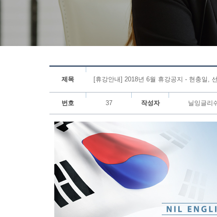
제목
[휴강안내] 2018년 6월 휴강공지 - 현충일,
번호
37
작성자
닐잉글리