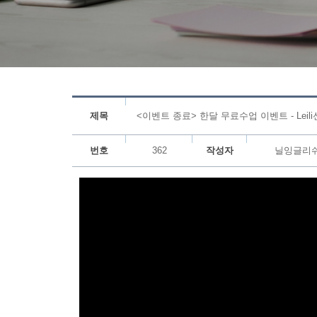
제목
<이벤트 종료> 한달 무료수업 이벤트 - Leili선
번호
362
작성자
닐잉글리