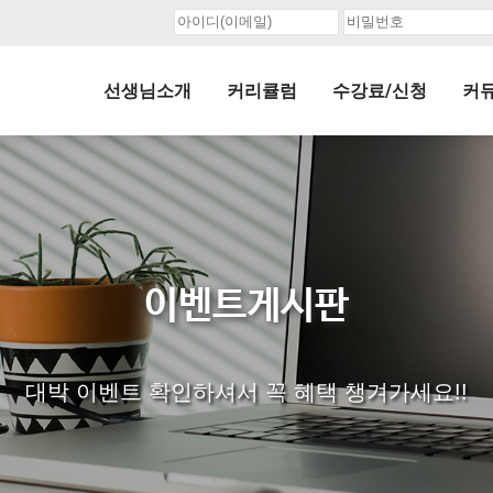
선생님소개
커리큘럼
수강료/신청
커
이벤트게시판
대박 이벤트 확인하셔서 꼭 혜택 챙겨가세요!!