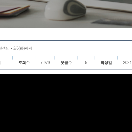
생님 - 2/6(화)까지
쉬
조회수
7,979
댓글수
5
작성일
2024