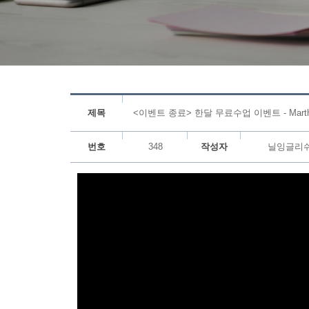
제목
<이벤트 종료> 한달 무료수업 이벤트 - Marth
번호
348
작성자
닐잉글리