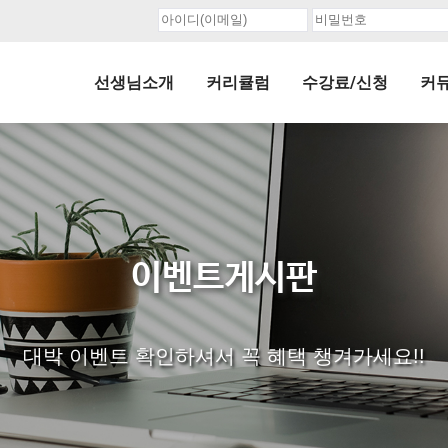
선생님소개
커리큘럼
수강료/신청
커
이벤트게시판
대박 이벤트 확인하셔서 꼭 혜택 챙겨가세요!!