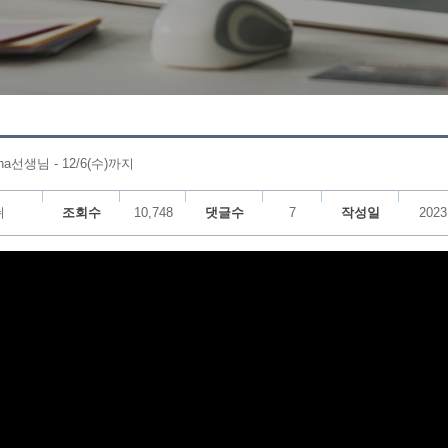
a선생님 - 12/6(수)까지
쉬
조회수
10,748
댓글수
7
작성일
2023