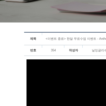
제목
<이벤트 종료> 한달 무료수업 이벤트 - Anthon
번호
354
작성자
닐잉글리