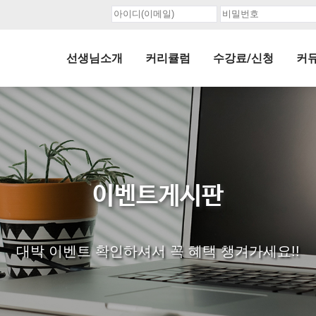
선생님소개
커리큘럼
수강료/신청
커
이벤트게시판
대박 이벤트 확인하셔서 꼭 혜택 챙겨가세요!!