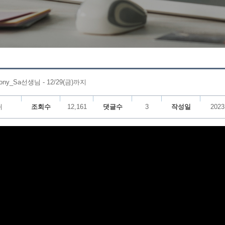
y_Sa선생님 - 12/29(금)까지
쉬
조회수
12,161
댓글수
3
작성일
2023