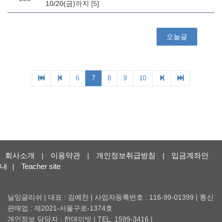
회사소개
이용약관
개인정보취급방침
입금계좌안
|
|
|
내
Teacher site
|
닐잉글리쉬 | 대표 : 김예찬 | 사업자등록번호 : 116-99-01399 | 통신
판매업 : 제2021-서울구로-1374호
개인정보 담당자 : 한데이빗 | TEL: 1599-3416 |