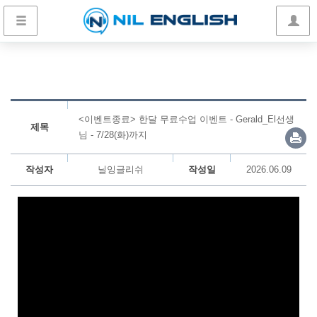
<이벤트종료> 한달 무료수업 이벤트 - Gerald_El선생
제목
님 - 7/28(화)까지
작성자
닐잉글리쉬
작성일
2026.06.09