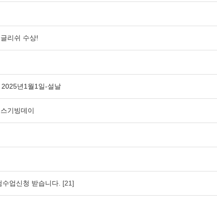
글리쉬 수상!
& 2025년1월1일-설날
- 땡스기빙데이
체험수업신청 받습니다.
[21]