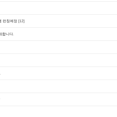
램 런칭예정
[12]
소개합니다.
.
날