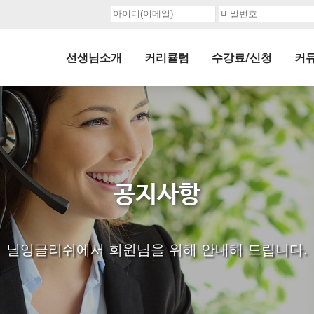
선생님소개
커리큘럼
수강료/신청
커
공지사항
닐잉글리쉬에서 회원님을 위해 안내해 드립니다.