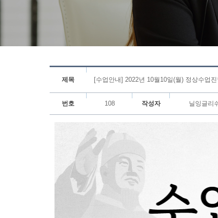
제목
[수업안내] 2022년 10월10일(월) 정상수업
번호
108
작성자
닐잉글리