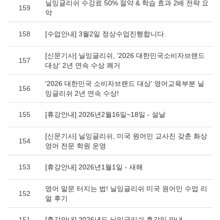
닐잉글리쉬 수강료 50% 절약 & 학습 효과 2배 전략 요
159
약
158
[수업안내] 3월2일 정상수업진행합니다.
[신문기사] 닐잉글리쉬, ‘2026 대한민국소비자브랜드
157
대상’ 2년 연속 수상 쾌거
'2026 대한민국 소비자브랜드 대상’ 영어교육부분 닐
156
잉글리쉬 2년 연속 수상!
155
[휴강안내] 2026년2월16일~18일 - 설날
[신문기사] 닐잉글리쉬, 미국 원어민 교사진 갖춘 화상
154
영어 전문 학원 운영
153
[휴강안내] 2026년1월1일 - 새해
영어 말문 터지는 법! 닐잉글리쉬 미국 원어민 수업 리
152
얼 후기
151
[휴강안내] 2026년도 닐잉글리쉬 휴강일 안내