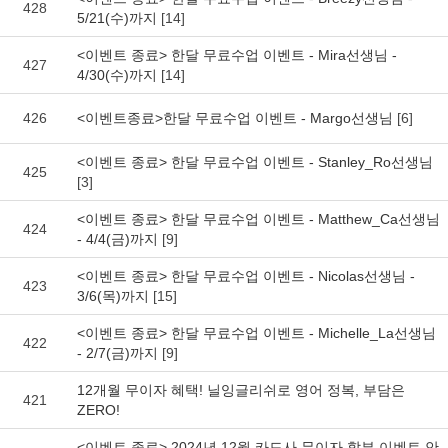
428
5/21(수)까지
[14]
<이벤트 종료> 한달 무료수업 이벤트 - Mira선생님 -
427
4/30(수)까지
[14]
426
<이벤트종료>한달 무료수업 이벤트 - Margo선생님
[6]
<이벤트 종료> 한달 무료수업 이벤트 - Stanley_Ro선생님
425
[3]
<이벤트 종료> 한달 무료수업 이벤트 - Matthew_Ca선생님
424
- 4/4(금)까지
[9]
<이벤트 종료> 한달 무료수업 이벤트 - Nicolas선생님 -
423
3/6(목)까지
[15]
<이벤트 종료> 한달 무료수업 이벤트 - Michelle_La선생님
422
- 2/7(금)까지
[9]
12개월 무이자 혜택! 닐잉글리쉬로 영어 정복, 부담은
421
ZERO!
<이벤트 종료> 2024년 12월 카드사 무이자 할부 이벤트 안