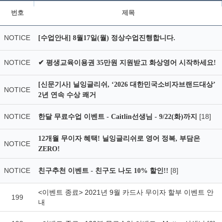
번호
제목
NOTICE
[수업안내] 8월17일(월) 정상수업진행합니다.
NOTICE
✔ 평생교육이용권 35만원 지원받고 화상영어 시작하세요!
[신문기사] 닐잉글리쉬, ‘2026 대한민국소비자브랜드대상’
NOTICE
2년 연속 수상 쾌거
NOTICE
[18]
한달 무료수업 이벤트 - Caitlin선생님 - 9/22(화)까지
12개월 무이자 혜택! 닐잉글리쉬로 영어 정복, 부담은
NOTICE
ZERO!
NOTICE
[8]
친구추천 이벤트 - 친구도 나도 10% 할인!!
<이벤트 종료> 2021년 9월 카드사 무이자 할부 이벤트 안
199
내