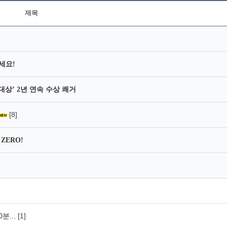
제목
세요!
대상’ 2년 연속 수상 쾌거
[8]
ZERO!
분...
[1]