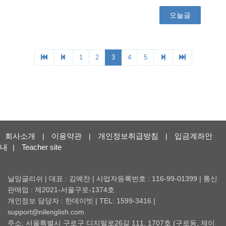
회사소개
이용약관
개인정보취급방침
입금계좌안
|
|
|
내
Teacher site
|
닐잉글리쉬 | 대표 : 김예찬 | 사업자등록번호 : 116-99-01399 | 통신
판매업 : 제2021-서울구로-1374호
개인정보 담당자 : 한데이빗 | TEL: 1599-3416 |
support@nilenglish.com
주소: 서울특별시 구로구 디지털로26길 111, 1707호 (구로동, 제이