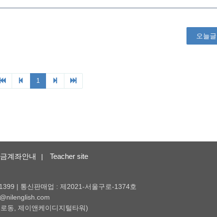
금계좌안내
Teacher site
|
1399 | 통신판매업 : 제2021-서울구로-1374호
nilenglish.com
 (구로동, 제이앤케이디지털타워)