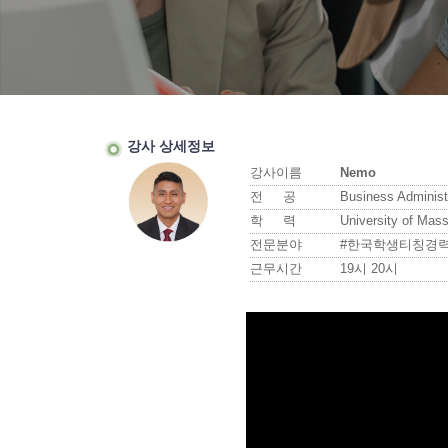
강사 상세정보
강사이름
Nemo
전 공
Business Administ
학 력
University of Mas
전문분야
#한국학생티칭경력
근무시간
19시 20시