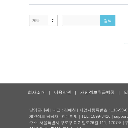
회사소개
이용약관
개인정보취급방침
입
|
|
|
닐잉글리쉬 | 대표 : 김예찬 | 사업자등록번호 : 116-99-0
개인정보 담당자 : 한데이빗 | TEL: 1599-3416 | support@
주소: 서울특별시 구로구 디지털로26길 111, 1707호