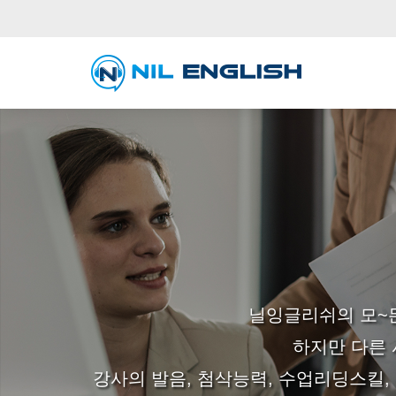
닐잉글리쉬의 모~든
하지만 다른 
강사의 발음, 첨삭능력, 수업리딩스킬, 