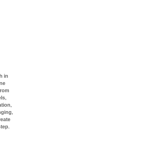
h in
one
from
ls,
tion,
nging,
reate
tep.