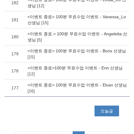
182
생님
[12]
<이벤트 종료> 100분 무료수업 이벤트 - Vanessa_Lo
181
선생님
[15]
<이벤트 종료.> 100분 무료수업 이벤트 - Angeletta 선
180
생님
[5]
<이벤트 종료> 100분 무료수업 이벤트 - Boris 선생님
179
[15]
<이벤트 종료>100분 무료수업 이벤트 - Erin 선생님
178
[12]
<이벤트 종료> 100분 무료수업 이벤트 - Elvan 선생님
177
[16]
오늘글