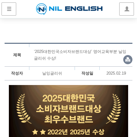
‘2025대한민국소비자브랜드대상’ 영어교육부분 닐잉
제목
글리쉬 수상!
작성자
닐잉글리쉬
작성일
2025.02.19