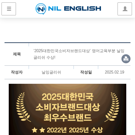
‘2025대한민국소비자브랜드대상’ 영어교육부분 닐잉
제목
글리쉬 수상!
작성자
닐잉글리쉬
작성일
2025.02.19