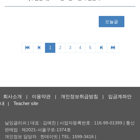
회사소개
이용약관
개인정보취급방침
입금계좌안
|
|
|
내
Teacher site
|
닐잉글리쉬 | 대표 : 김예찬 | 사업자등록번호 : 116-99-01399 | 통신
판매업 : 제2021-서울구로-1374호
개인정보 담당자 : 한데이빗 | TEL: 1599-3416 |