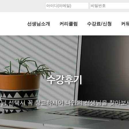
선생님소개
커리큘럼
수강료/신청
커
수강후기
님 선택시 꼭 참고하시어 나만의 선생님을 찾아보