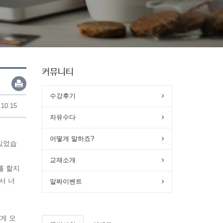
커뮤니티
수강후기
.10.15
자유수다
어떻게 말하죠?
있었습
교재소개
를 할지
서 너
알짜이벤트
게 오