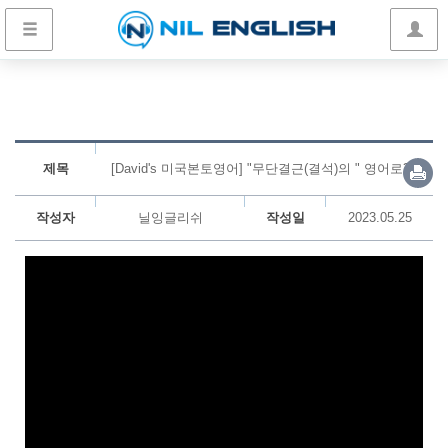
제목
[David's 미국본토영어] "무단결근(결석)의 " 영어로??
작성자
닐잉글리쉬
작성일
2023.05.25